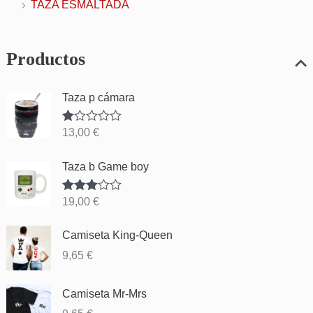
TAZA ESMALTADA
Productos
Taza p cámara
Va
13,00
€
lor
ad
o
Taza b Game boy
co
n
1.
Valorado
19,00
€
00
con
3.83
de
de 5
5
Camiseta King-Queen
9,65
€
Camiseta Mr-Mrs