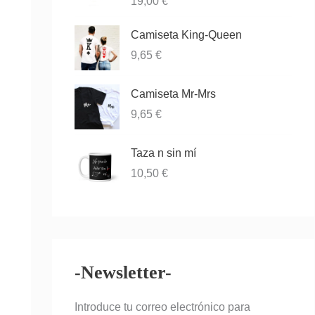
Valorado
19,00
€
00
con
3.83
de
de 5
5
Camiseta King-Queen
9,65
€
Camiseta Mr-Mrs
9,65
€
Taza n sin mí
10,50
€
-Newsletter-
Introduce tu correo electrónico para