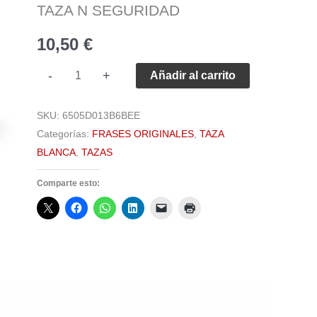
cantidad
TAZA N SEGURIDAD
10,50
€
-
+
Añadir al carrito
SKU:
6505D013B6BEE
Categorías:
FRASES ORIGINALES
,
TAZA
BLANCA
,
TAZAS
Comparte esto:
aciones (0)