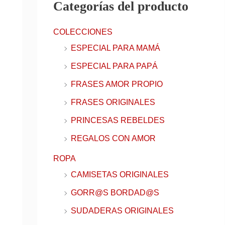
Categorías del producto
r
e
COLECCIONES
o
ESPECIAL PARA MAMÁ
e
ESPECIAL PARA PAPÁ
l
FRASES AMOR PROPIO
e
FRASES ORIGINALES
c
t
PRINCESAS REBELDES
r
REGALOS CON AMOR
ó
ROPA
n
CAMISETAS ORIGINALES
i
GORR@S BORDAD@S
c
SUDADERAS ORIGINALES
o