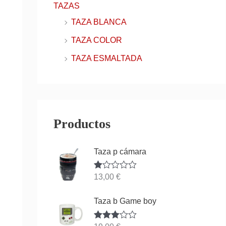
TAZAS
TAZA BLANCA
TAZA COLOR
TAZA ESMALTADA
Productos
Taza p cámara
Va
13,00
€
lor
ad
o
Taza b Game boy
co
n
1.