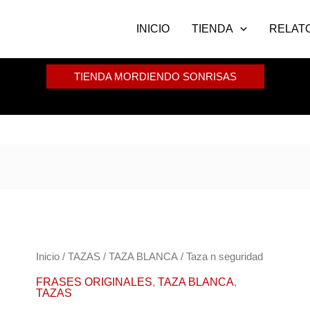
INICIO
TIENDA
RELAT
TIENDA MORDIENDO SONRISAS
Taza
Inicio
/
TAZAS
/
TAZA BLANCA
/ Taza n seguridad
n
FRASES ORIGINALES
,
TAZA BLANCA
,
TAZAS
seguridad