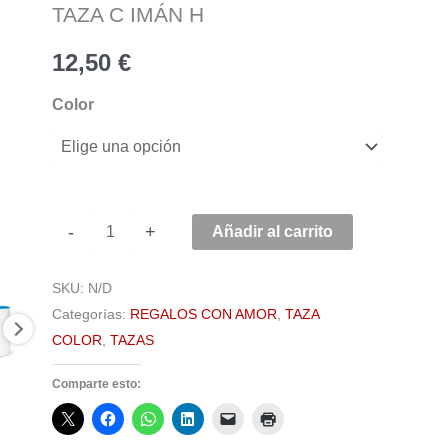
h
TAZA C IMÁN H
cantidad
12,50
€
Color
-
+
Añadir al carrito
SKU:
N/D
Categorías:
REGALOS CON AMOR
,
TAZA
COLOR
,
TAZAS
Comparte esto: