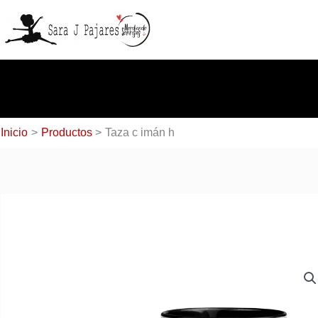
Ir
al
contenido
Inicio
Productos
Taza c imán h
Escribe tu correo electrónico…