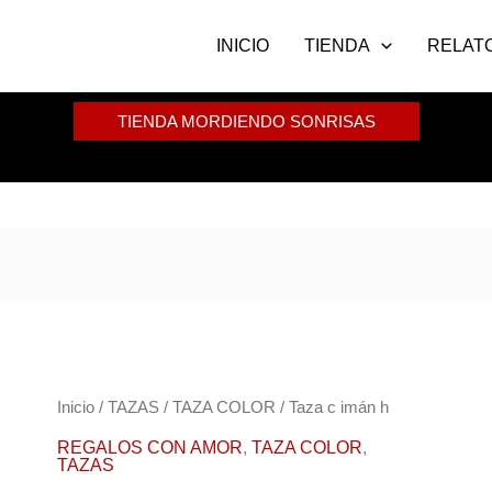
INICIO
TIENDA
RELAT
TIENDA MORDIENDO SONRISAS
Taza
Inicio
/
TAZAS
/
TAZA COLOR
/ Taza c imán h
c
REGALOS CON AMOR
,
TAZA COLOR
,
TAZAS
imán