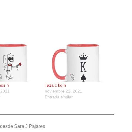
hos h
Taza c kq h
 2021
noviembre 22, 2021
r
Entrada similar
desde Sara J Pajares