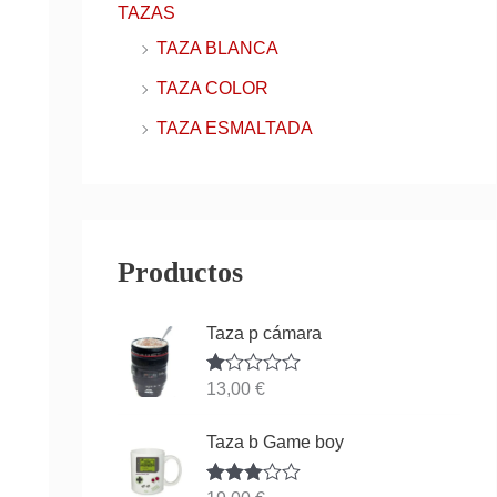
TAZAS
TAZA BLANCA
TAZA COLOR
TAZA ESMALTADA
Productos
Taza p cámara
Va
13,00
€
lor
ad
o
Taza b Game boy
co
n
1.