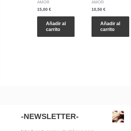
AMOR
AMOR
15,00
€
10,50
€
Añadir al
Añadir al
carrito
carrito
-NEWSLETTER-
Dirección
de