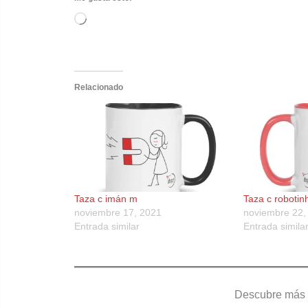
Cargando...
Relacionado
Taza c imán m
Taza c robotin
noviembre 17, 2021
noviembre 22,
Entrada similar
Entrada simila
Descubre más 