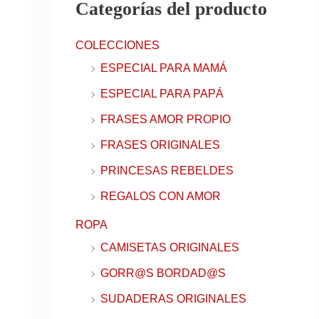
Categorías del producto
r
e
COLECCIONES
o
ESPECIAL PARA MAMÁ
e
ESPECIAL PARA PAPÁ
l
FRASES AMOR PROPIO
e
FRASES ORIGINALES
c
t
PRINCESAS REBELDES
r
REGALOS CON AMOR
ó
ROPA
n
CAMISETAS ORIGINALES
i
GORR@S BORDAD@S
c
SUDADERAS ORIGINALES
o