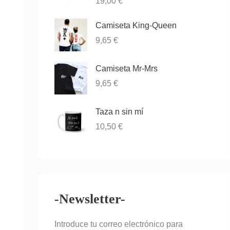
Valorado
19,00
€
00
con
3.83
de
de 5
5
Camiseta King-Queen
9,65
€
Camiseta Mr-Mrs
9,65
€
Taza n sin mí
10,50
€
-Newsletter-
Introduce tu correo electrónico para