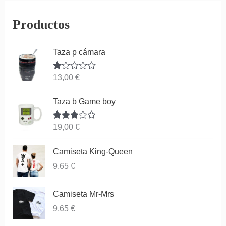
Productos
Taza p cámara
Va
13,00
€
lor
ad
o
Taza b Game boy
co
n
1.
Valorado
19,00
€
00
con
3.83
de
de 5
5
Camiseta King-Queen
9,65
€
Camiseta Mr-Mrs
9,65
€