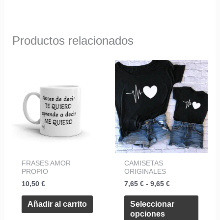
Productos relacionados
Rango
Este
de
produ
precios:
desde
tiene
7,65 €
hasta
múltip
9,65 €
varian
Las
opcio
FRASES AMOR
CAMISETAS
se
PROPIO
ORIGINALES
pued
10,50
€
7,65
€
-
9,65
€
elegir
Añadir al carrito
Seleccionar
en
opciones