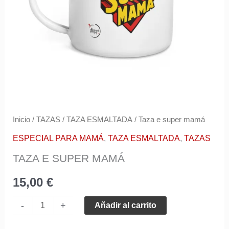
r
e
o
e
l
e
c
Inicio
/
TAZAS
/
TAZA ESMALTADA
/ Taza e super mamá
t
ESPECIAL PARA MAMÁ
,
TAZA ESMALTADA
,
TAZAS
r
ó
TAZA E SUPER MAMÁ
n
15,00
€
i
c
-
+
Añadir al carrito
o