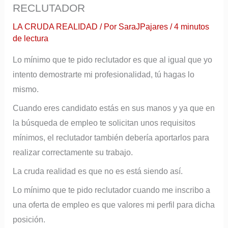
RECLUTADOR
r
e
LA CRUDA REALIDAD
/ Por
SaraJPajares
/
4 minutos
de lectura
o
e
Lo mínimo que te pido reclutador es que al igual que yo
l
intento demostrarte mi profesionalidad, tú hagas lo
e
mismo.
c
Cuando eres candidato estás en sus manos y ya que en
t
la búsqueda de empleo te solicitan unos requisitos
r
mínimos, el reclutador también debería aportarlos para
realizar correctamente su trabajo.
ó
n
La cruda realidad es que no es está siendo así.
i
Lo mínimo que te pido reclutador cuando me inscribo a
c
una oferta de empleo es que valores mi perfil para dicha
o
posición.