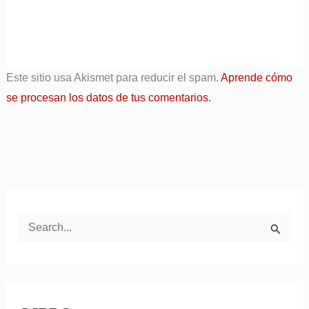
Este sitio usa Akismet para reducir el spam.
Aprende cómo
se procesan los datos de tus comentarios.
B
u
s
c