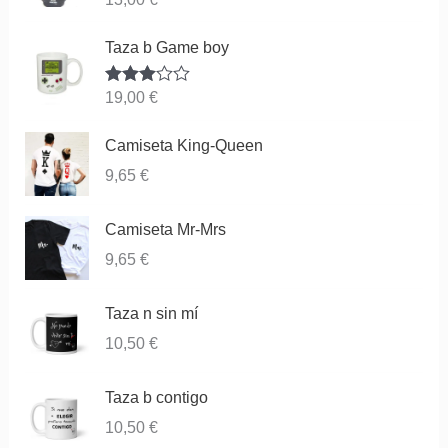
lor
ad
o
Taza b Game boy
co
n
1.
Valorado
19,00
€
00
con
3.83
de
de 5
5
Camiseta King-Queen
9,65
€
Camiseta Mr-Mrs
9,65
€
Taza n sin mí
10,50
€
Taza b contigo
10,50
€