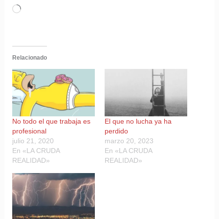
Cargando...
Relacionado
No todo el que trabaja es
El que no lucha ya ha
profesional
perdido
julio 21, 2020
marzo 20, 2023
En «LA CRUDA
En «LA CRUDA
REALIDAD»
REALIDAD»