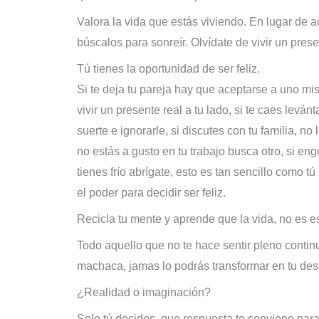
Valora la vida que estás viviendo. En lugar de a
búscalos para sonreír. Olvídate de vivir un prese
Tú tienes la oportunidad de ser feliz.
Si te deja tu pareja hay que aceptarse a uno mi
vivir un presente real a tu lado, si te caes levá
suerte e ignorarle, si discutes con tu familia, no
no estás a gusto en tu trabajo busca otro, si eng
tienes frío abrígate, esto es tan sencillo como tú
el poder para decidir ser feliz.
Recicla tu mente y aprende que la vida, no es e
Todo aquello que no te hace sentir pleno contin
machaca, jamas lo podrás transformar en tu des
¿Realidad o imaginación?
Solo tú decides, que respuesta te conviene para