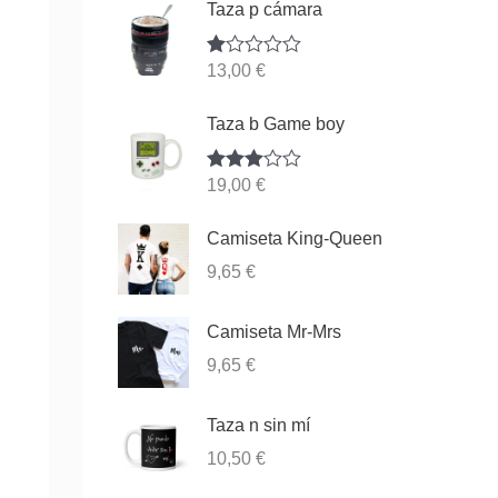
Taza p cámara
Va
13,00
€
lor
ad
o
Taza b Game boy
co
n
1.
Valorado
19,00
€
00
con
3.83
de
de 5
5
Camiseta King-Queen
9,65
€
Camiseta Mr-Mrs
9,65
€
Taza n sin mí
10,50
€