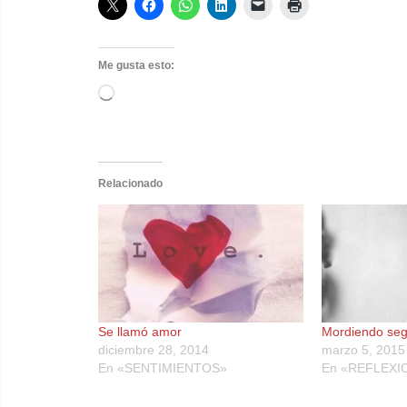
Me gusta esto:
Cargando...
Relacionado
Se llamó amor
Mordiendo se
diciembre 28, 2014
marzo 5, 2015
En «SENTIMIENTOS»
En «REFLEXI