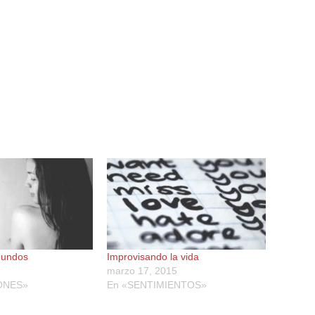
gundos
Improvisando la vida
marzo 17, 2015
ONES»
En «SENTIMIENTOS»