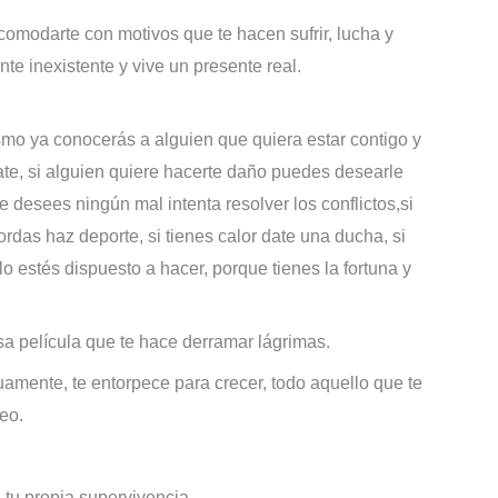
comodarte con motivos que te hacen sufrir, lucha y
nte inexistente y vive un presente real.
smo ya conocerás a alguien que quiera estar contigo y
ntate, si alguien quiere hacerte daño puedes desearle
 le desees ningún mal intenta resolver los conflictos,si
ordas haz deporte, si tienes calor date una ducha, si
 lo estés dispuesto a hacer, porque tienes la fortuna y
sa película que te hace derramar lágrimas.
uamente, te entorpece para crecer, todo aquello que te
eo.
 tu propia supervivencia.