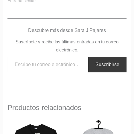
Entrada similar
Descubre más desde Sara J Pajares
Suscríbete y recibe las últimas entradas en tu correo
electrónico.
Suscribirse
Productos relacionados
Este
Este
producto
produ