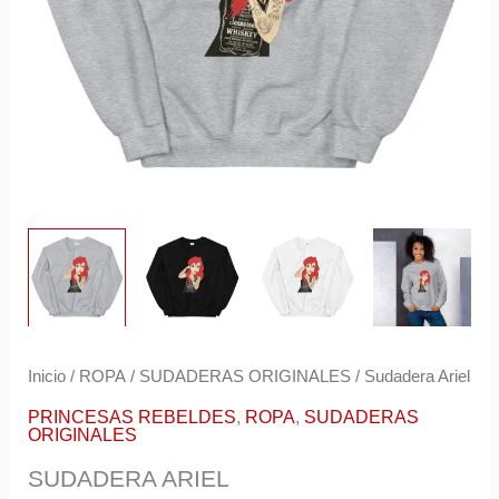
r
e
o
e
l
e
c
t
r
ó
n
Inicio
/
ROPA
/
SUDADERAS ORIGINALES
/ Sudadera Ariel
i
PRINCESAS REBELDES
,
ROPA
,
SUDADERAS
ORIGINALES
c
SUDADERA ARIEL
o