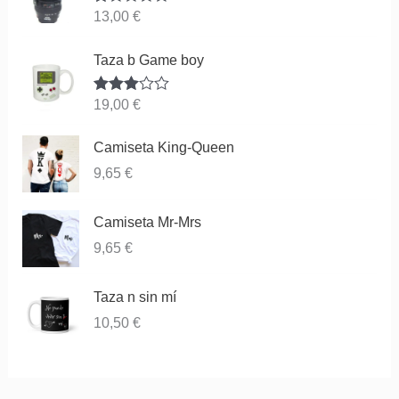
Va
13,00
€
lor
ad
o
Taza b Game boy
co
n
1.
Valorado
19,00
€
00
con
3.83
de
de 5
5
Camiseta King-Queen
9,65
€
Camiseta Mr-Mrs
9,65
€
Taza n sin mí
10,50
€