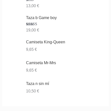
Va
13,00
€
lor
ad
o
Taza b Game boy
co
n
1.
Valorado
19,00
€
00
con
3.83
de
de 5
5
Camiseta King-Queen
9,65
€
Camiseta Mr-Mrs
9,65
€
Taza n sin mí
10,50
€