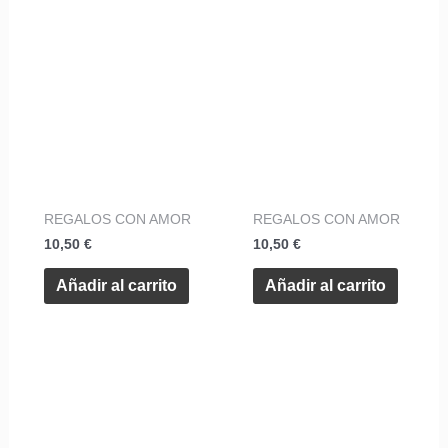
REGALOS CON AMOR
REGALOS CON AMOR
10,50
€
10,50
€
Añadir al carrito
Añadir al carrito
Este
produ
tiene