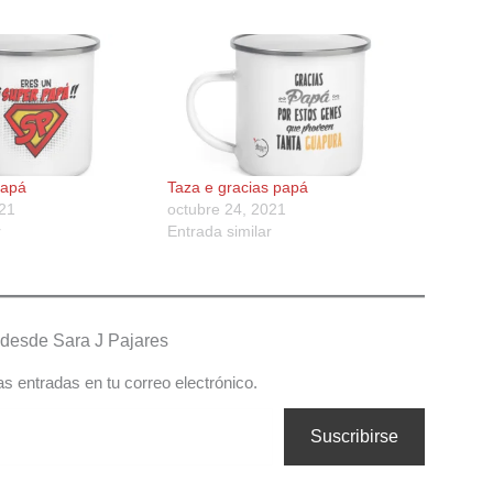
papá
Taza e gracias papá
021
octubre 24, 2021
r
Entrada similar
desde Sara J Pajares
as entradas en tu correo electrónico.
Suscribirse