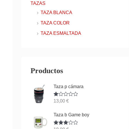
TAZAS
TAZA BLANCA
TAZA COLOR
TAZA ESMALTADA
Productos
Taza p cámara
Va
13,00
€
lor
ad
o
Taza b Game boy
co
n
1.