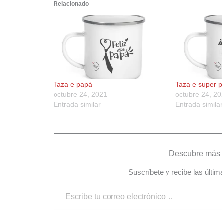
Relacionado
Taza e papá
Taza e super 
octubre 24, 2021
octubre 24, 2
Entrada similar
Entrada simila
Descubre más 
Suscríbete y recibe las últim