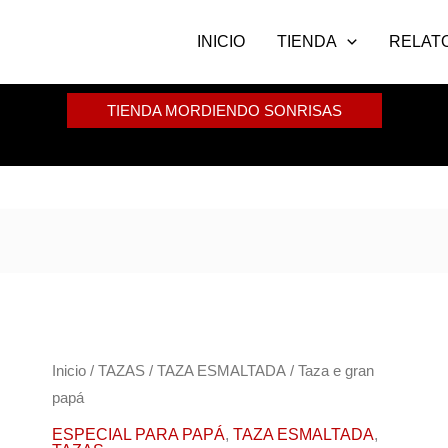
INICIO
TIENDA
RELAT
TIENDA MORDIENDO SONRISAS
Taza
Inicio
/
TAZAS
/
TAZA ESMALTADA
/ Taza e gran
papá
e
gran
ESPECIAL PARA PAPÁ
,
TAZA ESMALTADA
,