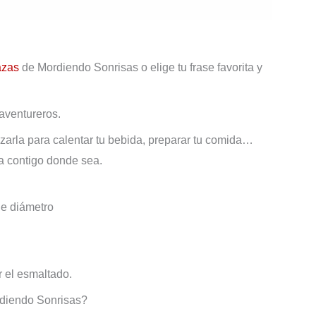
aciones (0)
azas
de Mordiendo Sonrisas o elige tu frase favorita y
aventureros.
izarla para calentar tu bebida, preparar tu comida…
a contigo donde sea.
de diámetro
r el esmaltado.
rdiendo Sonrisas?