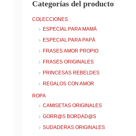
Categorías del producto
r
e
COLECCIONES
o
ESPECIAL PARA MAMÁ
e
ESPECIAL PARA PAPÁ
l
FRASES AMOR PROPIO
e
FRASES ORIGINALES
c
t
PRINCESAS REBELDES
r
REGALOS CON AMOR
ó
ROPA
n
CAMISETAS ORIGINALES
i
GORR@S BORDAD@S
c
SUDADERAS ORIGINALES
o