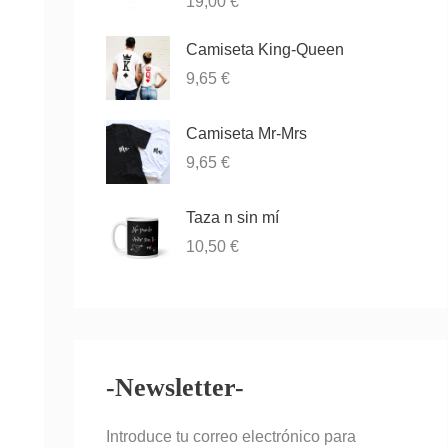
Valorado
19,00
€
00
con
3.83
de
de 5
5
Camiseta King-Queen
9,65
€
Camiseta Mr-Mrs
9,65
€
Taza n sin mí
10,50
€
-Newsletter-
Introduce tu correo electrónico para