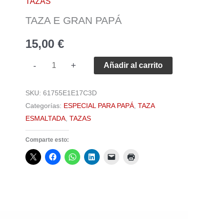
TAZAS
papá
TAZA E GRAN PAPÁ
cantidad
15,00
€
-
+
Añadir al carrito
SKU:
61755E1E17C3D
Categorías:
ESPECIAL PARA PAPÁ
,
TAZA
ESMALTADA
,
TAZAS
Comparte esto: