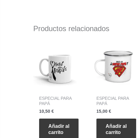
Productos relacionados
ESPECIAL PARA
ESPECIAL PARA
PAPÁ
PAPÁ
10,50
€
15,00
€
Añadir al
Añadir al
carrito
carrito