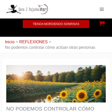
Ir
D
al
i
contenido
r
TIENDA MORDIENDO SONRISAS
e
c
Inicio
REFLEXIONES
c
No podemos controlar cómo actúan otras personas
i
ó
n
d
e
c
o
r
NO PODEMOS CONTROLAR CÓMO