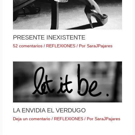
PRESENTE INEXISTENTE
52 comentarios
/
REFLEXIONES
/ Por
SaraJPajares
LA ENVIDIA EL VERDUGO
Deja un comentario
/
REFLEXIONES
/ Por
SaraJPajares