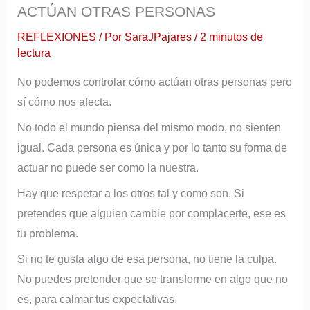
ACTÚAN OTRAS PERSONAS
r
e
REFLEXIONES
/ Por
SaraJPajares
/
2 minutos de
lectura
o
e
No podemos controlar cómo actúan otras personas pero
l
sí cómo nos afecta.
e
No todo el mundo piensa del mismo modo, no sienten
c
igual. Cada persona es única y por lo tanto su forma de
t
actuar no puede ser como la nuestra.
r
Hay que respetar a los otros tal y como son. Si
ó
pretendes que alguien cambie por complacerte, ese es
n
tu problema.
i
Si no te gusta algo de esa persona, no tiene la culpa.
c
No puedes pretender que se transforme en algo que no
o
es, para calmar tus expectativas.