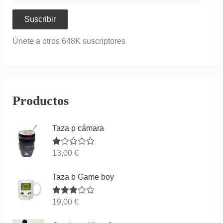
Suscribir
Únete a otros 648K suscriptores
Productos
Taza p cámara
Va
13,00
€
lor
ad
o
Taza b Game boy
co
n
1.
Valorado
19,00
€
00
con
3.83
de
de 5