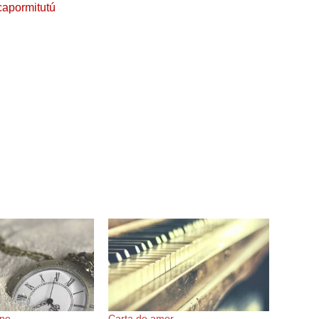
apormitutú
mpo
Carta de amor