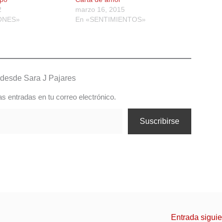
2
marzo 16, 2015
ONES»
En «SENTIMIENTOS»
desde Sara J Pajares
as entradas en tu correo electrónico.
Suscribirse
Entrada sigui