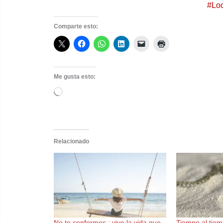
#Loc
Comparte esto:
Me gusta esto:
Cargando...
Relacionado
No te conformes : vive la vida que
Tiempo al tie