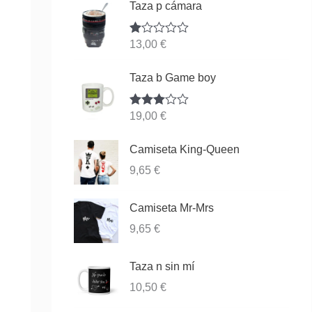
Taza p cámara
Va
13,00
€
lor
ad
o
Taza b Game boy
co
n
1.
Valorado
19,00
€
00
con
3.83
de
de 5
5
Camiseta King-Queen
9,65
€
Camiseta Mr-Mrs
9,65
€
Taza n sin mí
10,50
€