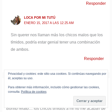
Responder
LOCA POR MI TUTÚ
ENERO 15, 2017 A LAS 12:25 AM
Sin querer nos llaman más los chicos malos que los
tímidos, podría estar genial tener una combinación
de ambos.
Responder
Privacidad y cookies: este sitio usa cookies. Si continúas navegando por
él, aceptas su uso.
Para obtener más información, incluido cómo gestionar las cookies,
EL BIGOTE Y LA CORONA DE MAMÁ
consulta:
Política de cookies
ENERO 14, 2017 A LAS 6:40 PM
Bonito relato… los chicos tímidos a mi no me acaban de