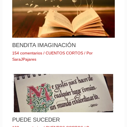
BENDITA IMAGINACIÓN
154 comentarios
/
CUENTOS CORTOS
/ Por
SaraJPajares
PUEDE SUCEDER