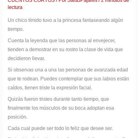
CUENTOS CORTOS
/ Por
SaraJPajares
/
2 minutos de
r
lectura
e
Un chico tímido tuvo a la princesa fantaseando algún
o
tiempo.
e
Cuenta la leyenda que las personas al envejecer,
l
tienden a demostrar en su rostro la clase de vida que
e
decidieron llevar.
c
Si observas una a una las personas de avanzada edad
t
que te rodean. Puedes contemplar que sus labios están
r
caídos, tienen triste la expresión facial.
ó
Quizás fueron tristes durante tanto tiempo, que
n
finalmente los músculos de su boca adoptan esa
i
posición.
c
Cada cual puede ser todo lo feliz que desee ser.
o