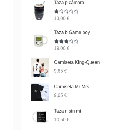
Taza p cámara
Va
13,00
€
lor
ad
o
Taza b Game boy
co
n
1.
Valorado
19,00
€
00
con
3.83
de
de 5
5
Camiseta King-Queen
9,65
€
Camiseta Mr-Mrs
9,65
€
Taza n sin mí
10,50
€