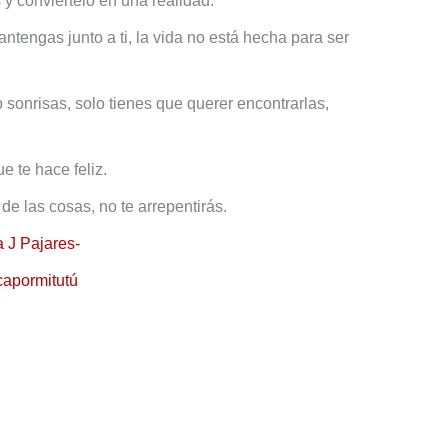
y conviértelo en una realidad.
mantengas junto a ti, la vida no está hecha para ser
sonrisas, solo tienes que querer encontrarlas,
 te hace feliz.
de las cosas, no te arrepentirás.
a J Pajares-
apormitutú