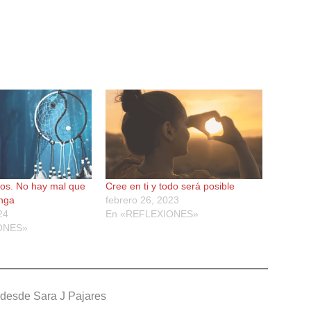
s. No hay mal que
Cree en ti y todo será posible
enga
febrero 26, 2023
24
En «REFLEXIONES»
ONES»
desde Sara J Pajares