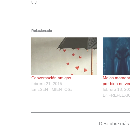
Cargando...
Relacionado
Conversación amigas
Malos momento
febrero 21, 2015
por bien no v
En «SENTIMIENTOS»
febrero 18, 20
En «REFLEXI
Descubre más 